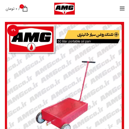
0
/
0
تومان
-4%