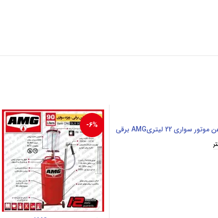
-6%
 سواری 22 لیتریAMG برقی
ر