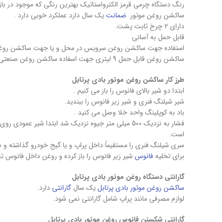
رنگ دستگاه چرمی قرمز الکترواستاتیک بهترین رنگی که موجود در بازا
ساکشن روغن موتور
ضمانت
یک سال دارد عملکرد خوبی دارد .
دارای 2 چرخ ثابت پشت.
قابل حمل به آسانی
استفاده جهت ساکشن روغن سرویس در محل و یا جهت ساکشن روغن
ساکشن روغن قابل حمل 9 لیتری جهت اسفاده ساکشن روغن صنعتی هم می باشد
طرز کار ساکشن روغن موتور بادی پرتابل
ابتدا دو شیر بالای فانوس را باز می کنیم .
شیر شیلنگ فنری و شیر زیر فانوس را ببندید.
باد به کوپلینگ واحد خلا وصل می کنید .
فشار به نزدیک 500 میلی متر جیوه نزدیک شد ابتدا شیر عمودی روی
است.
سری شیلنگ فنری را مستقیماً داخل پراپ و یا گیج خودرو گذاشته و شیر
برای تخلیه
فانوس
شیر زیر فانوس را باز کرده و روغن داخل فانوس ت
گارانتی دستگاه
روغن موتور بادی
پرتابل
ساکشن روغن موتور بادی پرتابل
یک سال
گارانتی
دارد.
لوازم مصرفی مانند پراپ شامل گارانتی نمی شود.
گارانتی شکستن فانوس
روغن موتور بادی
پرتابل