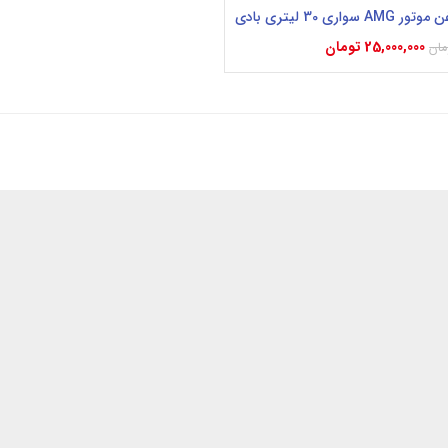
واری 30 لیتری بادی
25,000,000
تومان
مان
بد خرید