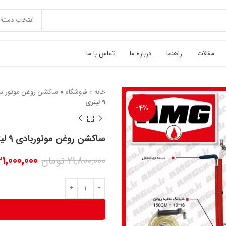
انتخاب دسته 
مقالات
راهنما
درباره ما
تماس با ما
خانه
»
فروشگاه
»
ساکشن روغن موتور س
9 لیتری
-4%
ساکشن روغن موتوربادی 9 لیتری
21,000,000
21,800,000
تومان