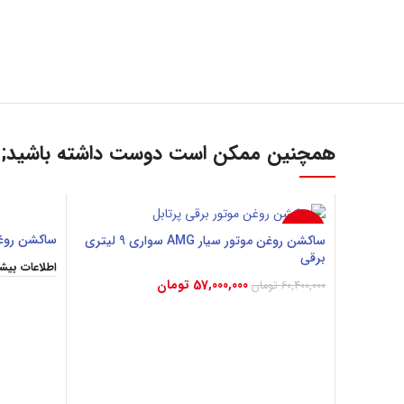
همچنین ممکن است دوست داشته باشید;
-6%
ساکشن روغن موتور
ساکشن روغن موتور سیار AMG سواری 9 لیتری
برقی
اطلاعات بیشت
57,000,000
تومان
60,400,000
تومان
افزودن به سبد خرید