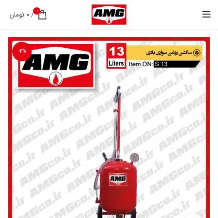
0
/
0
تومان
-4%