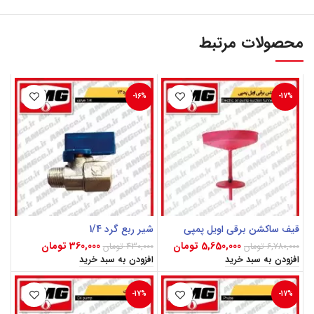
محصولات مرتبط
-16%
-17%
قیف ساکشن برقی اویل پمپی
شیر ربع گرد 1/4
5,650,000
تومان
360,000
تومان
6,780,000
تومان
430,000
تومان
افزودن به سبد خرید
افزودن به سبد خرید
-17%
-17%