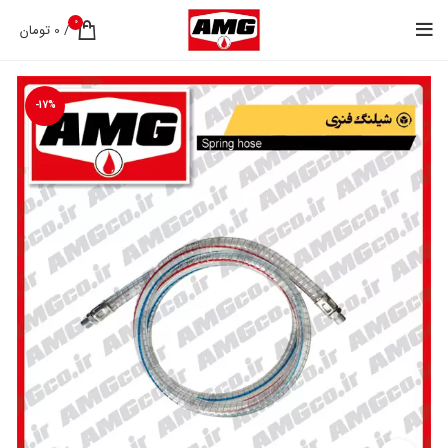
0
/
0
تومان
-17%