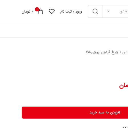
0
بندی
ورود / ثبت نام
0
تومان
غن
»
چرخ گردون پیچی75
مان
افزودن به سبد خرید
مندی