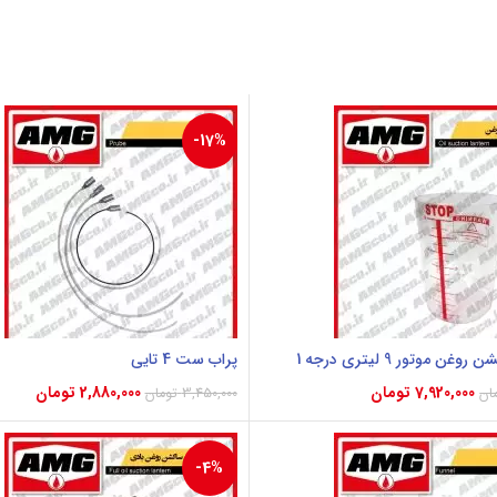
-17%
ن موتور 9 لیتری درجه 1
پراب ست 4 تایی
7,920,000
تومان
2,880,000
تومان
ان
3,450,000
تومان
بد خرید
افزودن به سبد خرید
-4%