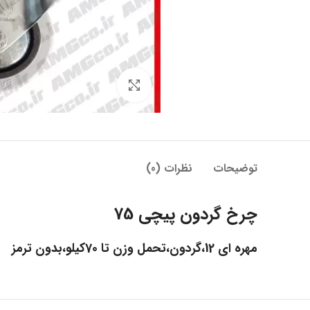
بزرگنمایی تصویر
توضیحات
نظرات (0)
چرخ گردون پیچی 75
مهره ای 12،گردون،تحمل وزن تا 70کیلو،بدون ترمز