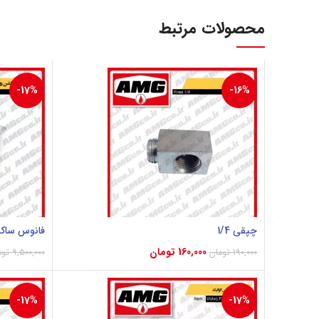
محصولات مرتبط
-17%
-16%
چپقی 1/4
فانوس ساکشن روغ
160,000
تومان
190,000
تومان
9,500,000
توم
افزودن به سبد خرید
افزودن به س
-17%
-17%