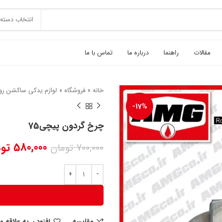
انتخاب دسته 
مقالات
راهنما
درباره ما
تماس با ما
خانه
»
فروشگاه
»
لوازم یدکی ساکشن رو
-17%
چرخ گردون پیچی75
580,000
تو
700,000
تومان
مقایسه
افزودن به علاقه 