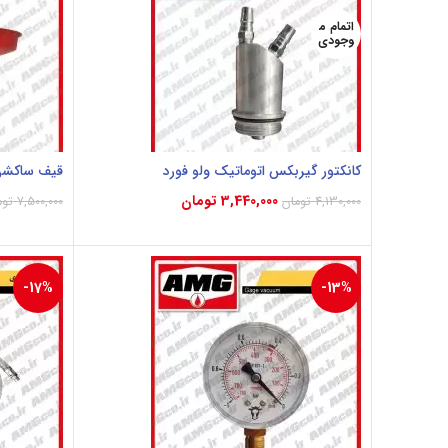
اتمام م
وجودی
کانکتور گیربکس اتوماتیک ولو فورد
قیف ساکشن 
3,440,000
تومان
4,130,000
تومان
7,500,000
توم
اطلاعات بیشتر
ct Options
-17%
-13%