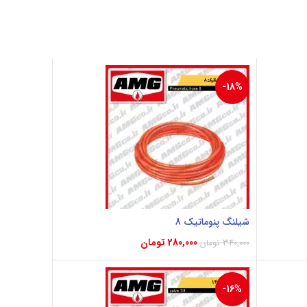
-18%
شیلنگ پنوماتیک 8
280,000
تومان
340,000
تومان
افزودن به سبد خرید
-16%