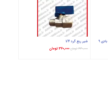
ست کامل فانوس ساکشن روغن موتور بادی 9
شیر ربع گرد 1/4
360,000
تومان
430,000
تومان
افزودن به سبد خرید